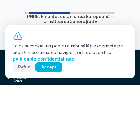
PNRR. Finanțat de Uniunea Europeană –
UrmătoareaGenerațieUE
Conținutul acestui material nu reprezintă în mod obligatoriu poziția
oficială a Uniunii Europene sau a Guvernului României
mfe.gov.ro/pnrr
|
facebook.com/PNRROficial
Folosim cookie-uri pentru a îmbunătăți experiența pe
site. Prin continuarea navigării, ești de acord cu
politica de confidențialitate
.
Refuz
Accept
Un eveniment al Fundației Comunitare
Oradea care transformă fiecare înot într-o
donație pentru proiecte sociale locale.
Comunicat de presă „PNRR: Fonduri pentru România modernă și