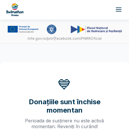
mfe.gov.ro/pnrr
|
facebook.com/PNRROficial
💙
Donațiile sunt închise
momentan
Perioada de susținere nu este activă
momentan. Reveniți în curând!