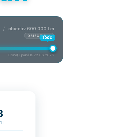
/
obiectiv 600 000 Lei
OBIECTIV ✓
100%
Donații până la 28.06.2026
3
II