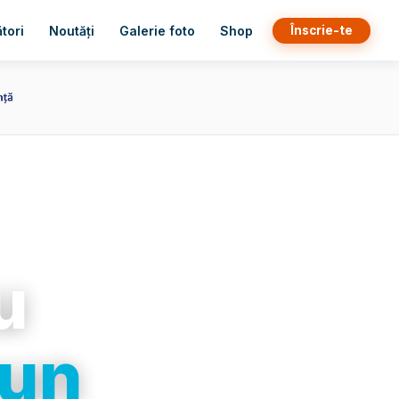
Înscrie-te
tori
Noutăți
Galerie foto
Shop
u
bun