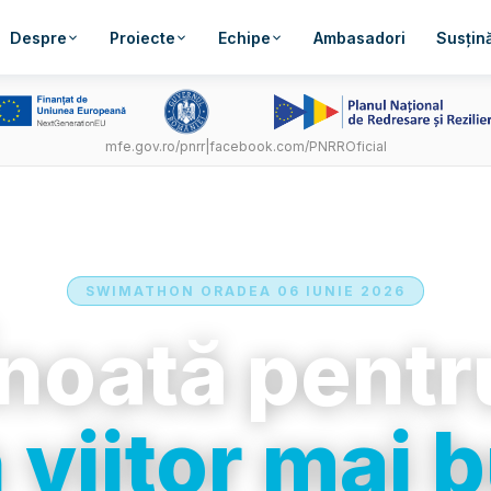
Despre
Proiecte
Echipe
Ambasadori
Susțină
mfe.gov.ro/pnrr
|
facebook.com/PNRROficial
SWIMATHON ORADEA 06 IUNIE 2026
Înoată pentr
 viitor mai 