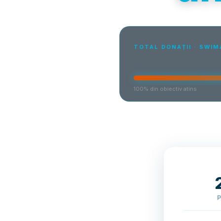
TOTAL DONAȚII · SWI
100% din obiectiv atins