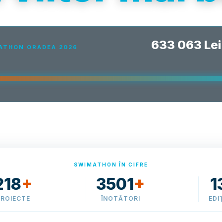
633 063 Lei
MATHON ORADEA 2026
SWIMATHON ÎN CIFRE
218
+
3501
+
1
PROIECTE
ÎNOTĂTORI
EDIȚ