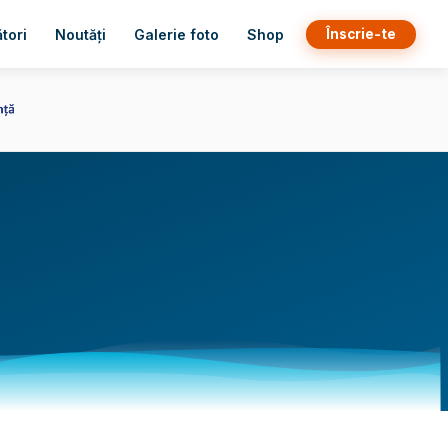
Înscrie-te
tori
Noutăți
Galerie foto
Shop