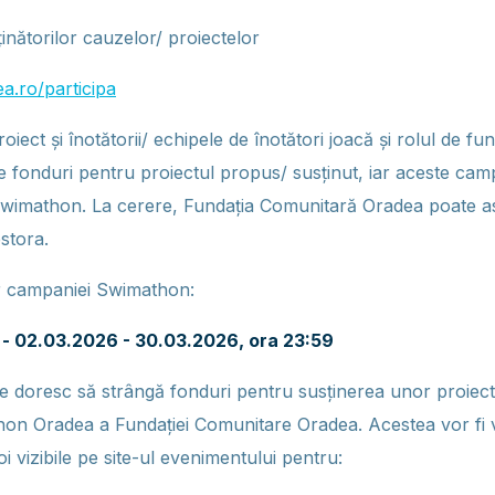
ținătorilor cauzelor/ proiectelor
a.ro/participa
oiect și înotătorii/ echipele de înotători joacă și rolul de f
 fonduri pentru proiectul propus/ susţinut, iar aceste campa
Swimathon. La cerere, Fundația Comunitară Oradea poate a
stora.
r campaniei Swimathon:
r - 02.03.2026 - 30.03.2026, ora 23:59
e doresc să strângă fonduri pentru susținerea unor proiect
n Oradea a Fundației Comunitare Oradea. Acestea vor fi v
oi vizibile pe site-ul evenimentului pentru: