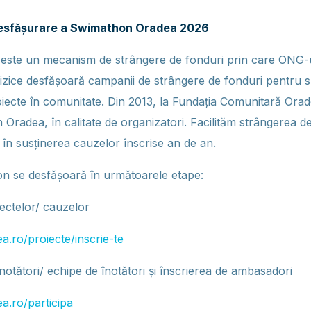
 desfășurare a Swimathon Oradea 2026
ste un mecanism de strângere de fonduri prin care ONG-ur
e fizice desfășoară campanii de strângere de fonduri pentru 
proiecte în comunitate. Din 2013, la Fundația Comunitară Or
 Oradea, în calitate de organizatori. Facilităm strângerea 
n susținerea cauzelor înscrise an de an.
n se desfășoară în următoarele etape:
iectelor/ cauzelor
a.ro/proiecte/inscrie-te
înotători/ echipe de înotători și înscrierea de ambasadori
a.ro/participa