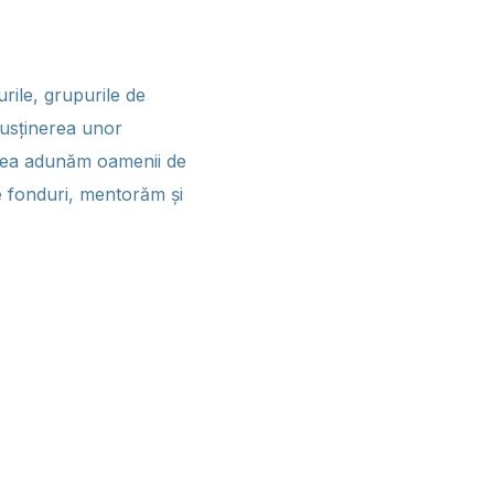
ile, grupurile de
susținerea unor
adea adunăm oamenii de
de fonduri, mentorăm și