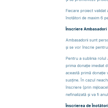
Fiecare proiect validat 
înotători de maxim 6 p
Înscriere Ambasadori
Ambasadorii sunt persoa
și se vor înscrie pentru
Pentru a sublinia rolu
prima donație imediat d
această primă donație v
susține. În cazul neach
înscriere (prin mijloace
nefinalizată și va fi an
Înscrierea de Înotător