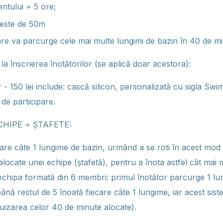
ntului = 5 ore;
 este de 50m
are va parcurge cele mai multe lungimi de bazin în 40 de mi
la înscrierea înotătorilor (se aplică doar acestora):
or - 150 lei include: cască silicon, personalizată cu sigla Sw
 de participare.
ECHIPE = ȘTAFETE:
ecare câte 1 lungime de bazin, urmând a se roti în acest mo
locate unei echipe (ștafetă), pentru a înota astfel cât mai 
chipa formată din 6 membri: primul înotător parcurge 1 lu
nă restul de 5 înoată fiecare câte 1 lungime, iar acest sist
uizarea celor 40 de minute alocate).