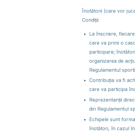
Înotătorii (care vor juc
Condiții:
La înscriere, fiecar
care va primi o casc
participare; înotător
organizarea de acțiu
Regulamentul sport
Contribuția va fi ac
care va participa în
Reprezentanții direc
din Regulamentul sp
Echipele sunt format
înotători, în cazul 