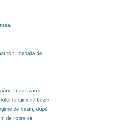
nute.
imathon, medalia de
d până la epuizarea
multe lungimi de bazin
ngime de bazin, după
em de rotire se