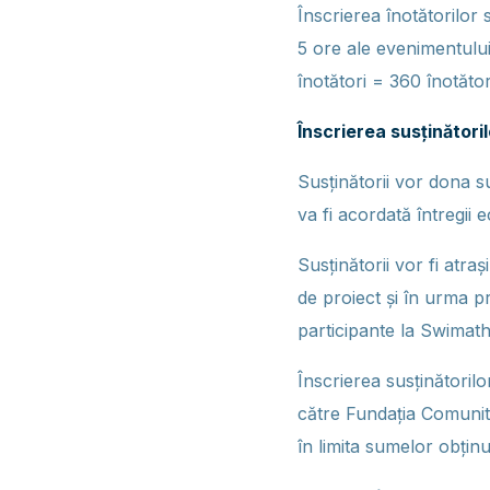
Înscrierea înotătorilor
5 ore ale evenimentului
înotători = 360 înotător
Înscrierea susținători
Susținătorii vor dona s
va fi acordată întregii e
Susținătorii vor fi atra
de proiect și în urma p
participante la Swimat
Înscrierea susținătoril
către Fundația Comunita
în limita sumelor obţinu