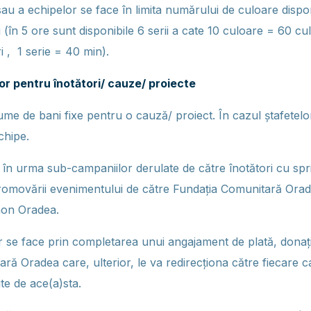
 sau a echipelor se face în limita numărului de culoare dispo
 (în 5 ore sunt disponibile 6 serii a cate 10 culoare = 60 c
i , 1 serie = 40 min).
lor pentru înotători/ cauze/ proiecte
ume de bani fixe pentru o cauză/ proiect. În cazul ștafetelo
chipe.
și în urma sub-campaniilor derulate de către înotători cu spri
romovării evenimentului de către Fundația Comunitară Oradea
hon Oradea.
or se face prin completarea unui angajament de plată, donații
ră Oradea care, ulterior, le va redirecționa către fiecare c
te de ace(a)sta.