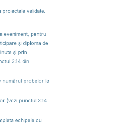
 proiectele validate.
 la eveniment, pentru
icipare și diploma de
inute și prin
nctul 3.14 din
de numărul probelor la
lor (vezi punctul 3.14
ompleta echipele cu