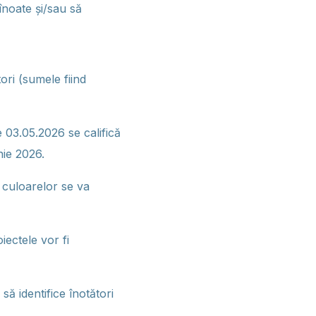
înoate și/sau să
ori (sumele fiind
e 03.05.2026 se califică
nie 2026.
a culoarelor se va
oiectele vor fi
ă identifice înotători
.