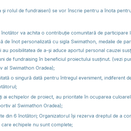
a și rolul de fundraiseri) se vor înscrie pentru a înota pentru
e înotător va achita o contribuție comunitară de participare
ă de înot personalizată cu sigla Swimathon, medalie de part
ii au posibilitatea de a-și aduce aportul personal cauzei susț
ni de fundraising în beneficiul proiectului susținut. (vezi pu
iv al Swimathon Oradea);
hitată o singură dată pentru întregul eveniment, indiferent 
otătorul;
ți ai echipelor de proiect, au prioritate în ocuparea culoare
ortiv al Swimathon Oradea);
e din 6 înotători; Organizatorul își rezerva dreptul de a c
în care echipele nu sunt complete;