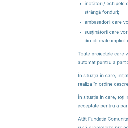
înotătorii/ echipele
strângă fonduri;
ambasadorii care vo
susținătorii care vo
direcționate implicit
Toate proiectele care v
automat pentru a parti
În situația în care, ini
realiza în ordine descr
În situația în care, toți
acceptate pentru a part
Atât Fundația Comunitar
și să promoveze proiect