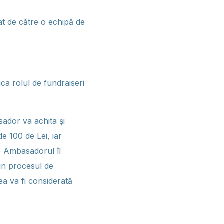
pat de către o echipă de
ca rolul de fundraiseri
ador va achita și
e 100 de Lei, iar
re Ambasadorul îl
din procesul de
ea va fi considerată