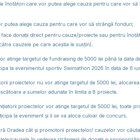
 de înotători care vor putea alege cauza pentru care vor să 
r putea alege cauza pentru care vor să strângă fonduri;
r face donații direct pentru cauze/proiecte sau pentru înotăt
 către cauzele pe care aceștia le susțin).
or atinge targetul de fundraising de 5000 lei până la data d
cipa la evenimentul sportiv Swimathon 2026 în data de 6 iu
țiatorii proiectelor nu vor atinge targetul de 5000 lei, alocare
escătoare a sumelor adunate în limita a 8 proiecte.
 inițiatorii proiectelor vor atinge targetul de 5000 lei, toate pr
icipa la eveniment și li se va aloca culoar de concurs.
ă Oradea cât și promotorii proiectelor/ cauzelor vor căuta s
ele/cauzele în vederea strângerii de donații și sponsorizări