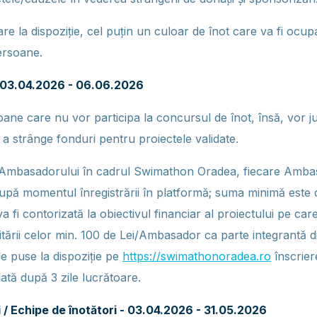
are la dispoziție, cel puțin un culoar de înot care va fi ocu
ersoane.
 03.04.2026 - 06.06.2026
ne care nu vor participa la concursul de înot, însă, vor ju
 a strânge fonduri pentru proiectele validate.
l Ambasadorului în cadrul Swimathon Oradea, fiecare Ambas
upă momentul înregistrării în platformă; suma minimă este d
a fi contorizată la obiectivul financiar al proiectului pe ca
itării celor min. 100 de Lei/Ambasador ca parte integrantă 
le puse la dispoziție pe
https://swimathonoradea.ro
înscrier
ulată după 3 zile lucrătoare.
i / Echipe de înotători - 03.04.2026 - 31.05.2026