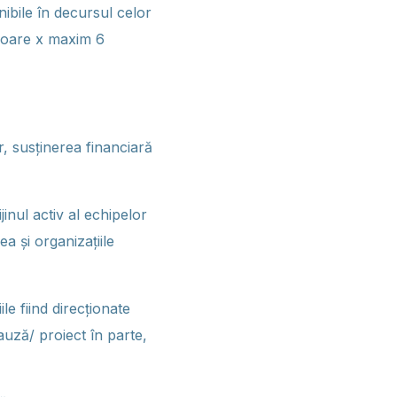
nibile în decursul celor
uloare x maxim 6
r, susținerea financiară
jinul activ al echipelor
 și organizațiile
le fiind direcționate
auză/ proiect în parte,