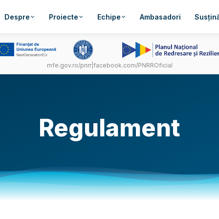
Despre
Proiecte
Echipe
Ambasadori
Susțină
mfe.gov.ro/pnrr
|
facebook.com/PNRROficial
Regulament