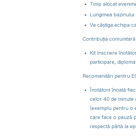
Timp alocat evenime
Lungimea bazinului
Va câștiga echipa c
Contribuția comunitară 
Kit înscriere înotăt
participare, diploma
Recomandări pentru 
Înotătorii înoată fi
celor 40 de minute a
(exemplu pentru o e
care face o pauză pâ
respectă până la ep