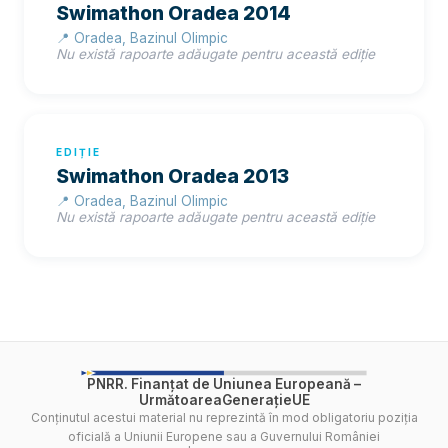
Swimathon Oradea 2014
📍 Oradea, Bazinul Olimpic
Nu există rapoarte adăugate pentru această ediție
EDIȚIE
Swimathon Oradea 2013
📍 Oradea, Bazinul Olimpic
Nu există rapoarte adăugate pentru această ediție
PNRR. Finanțat de Uniunea Europeană –
UrmătoareaGenerațieUE
Conținutul acestui material nu reprezintă în mod obligatoriu poziția
oficială a Uniunii Europene sau a Guvernului României