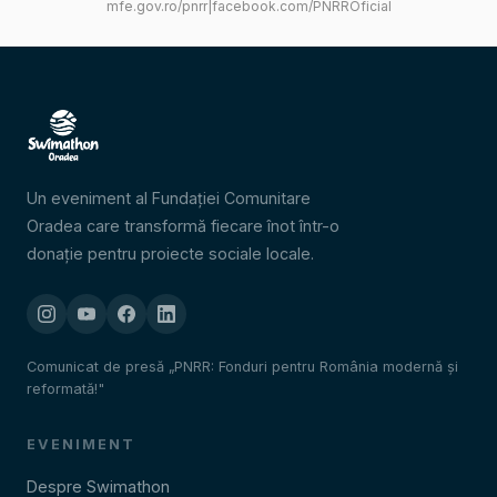
mfe.gov.ro/pnrr
|
facebook.com/PNRROficial
Un eveniment al Fundației Comunitare
Oradea care transformă fiecare înot într-o
donație pentru proiecte sociale locale.
Comunicat de presă „PNRR: Fonduri pentru România modernă și
reformată!"
EVENIMENT
Despre Swimathon