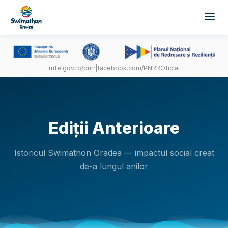
mfe.gov.ro/pnrr
|
facebook.com/PNRROficial
Ediții Anterioare
Istoricul Swimathon Oradea — impactul social creat
de-a lungul anilor