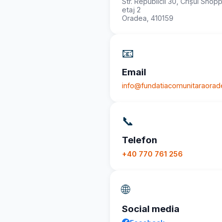
Str. Republicii 30, Crișul Shop
etaj 2
Oradea, 410159
📧
Email
info@fundatiacomunitaraorad
📞
Telefon
+40 770 761 256
🌐
Social media