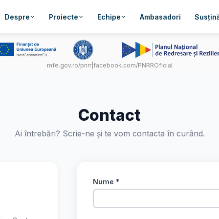
Despre
Proiecte
Echipe
Ambasadori
Susțină
mfe.gov.ro/pnrr
|
facebook.com/PNRROficial
Contact
Ai întrebări? Scrie-ne și te vom contacta în curând.
Nume *