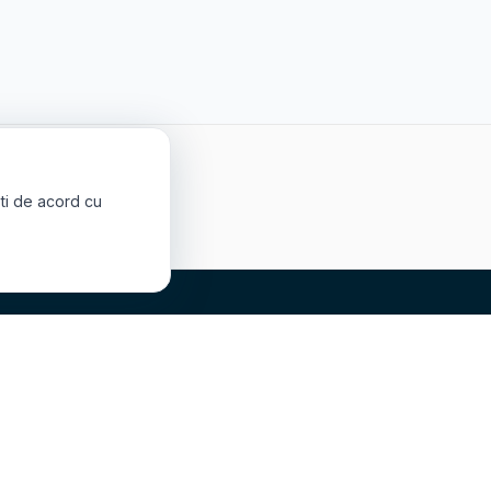
ropene sau a
ști de acord cu
CONTACT
Contact
Noutăți
nsori
Galerie foto