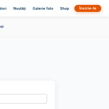
Înscrie-te
tori
Noutăți
Galerie foto
Shop