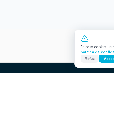
Conținutul 
Folosim cookie-uri p
politica de confide
Refuz
Accep
Un eveniment al Fundației Comunitare
Oradea care transformă fiecare înot într-o
donație pentru proiecte sociale locale.