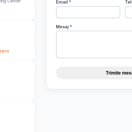
ping Center
Email *
Tel
Mesaj *
ea.ro
Trimite mes