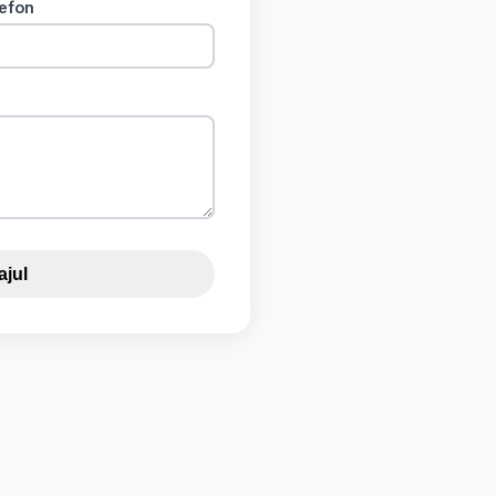
efon
ajul