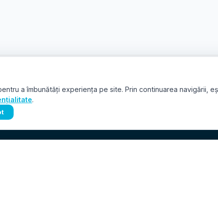
PNRR. Finanțat de Uniunea Europeană – UrmătoareaGenerațieUE
acestui material nu reprezintă în mod obligatoriu poziția oficială a Uniunii Eu
entru a îmbunătăți experiența pe site. Prin continuarea navigării, e
Guvernului României
nțialitate
.
mfe.gov.ro/pnrr
|
facebook.com/PNRROficial
t
EVENIMENT
SUSȚINE
Despre Swimathon
Donează
Proiecte
Susținători
Echipe
Parteneri & Spo
Ambasadori
Ediții anterioare
Program