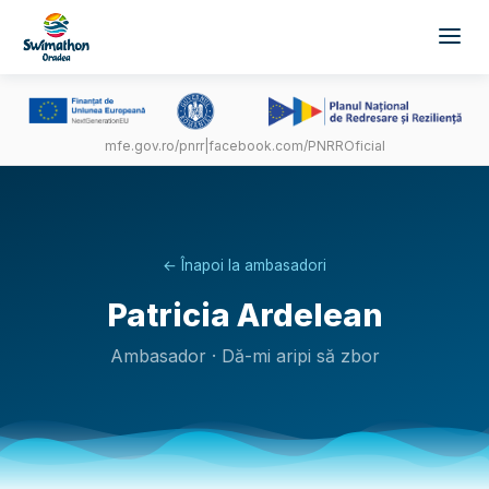
mfe.gov.ro/pnrr
|
facebook.com/PNRROficial
← Înapoi la ambasadori
Patricia Ardelean
Ambasador · Dă-mi aripi să zbor