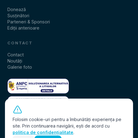
Donează
Susținători
Parteneri & Sponsori
Ediții anterioare
CONTACT
Contact
Noutăți
Galerie foto
Folosim cookie-uri pentru a îmbunătăți experiența pe
site. Prin continuarea navigării, ești de acord cu
politica de confidențialitate
.
© 2026 Fundația Comunitară Oradea. Toate drepturile rezervate.